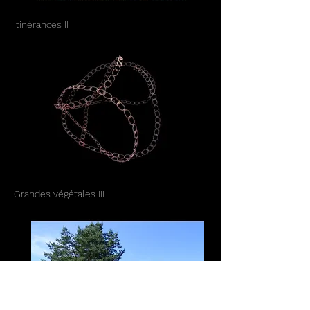
Itinérances II
Grandes végétales III